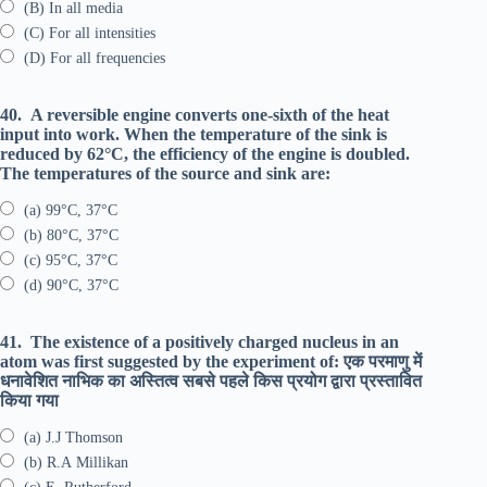
(B) In all media
(C) For all intensities
(D) For all frequencies
40.
A reversible engine converts one-sixth of the heat
input into work. When the temperature of the sink is
reduced by 62°C, the efficiency of the engine is doubled.
The temperatures of the source and sink are:
(a) 99°C, 37°C
(b) 80°C, 37°C
(c) 95°C, 37°C
(d) 90°C, 37°C
41.
The existence of a positively charged nucleus in an
atom was first suggested by the experiment of: एक परमाणु में
धनावेशित नाभिक का अस्तित्व सबसे पहले किस प्रयोग द्वारा प्रस्तावित
किया गया
(a) J.J Thomson
(b) R.A Millikan