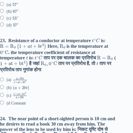
57
∘
(a)
67
∘
(b)
53
∘
(c)
37
∘
(d)
t
∘
C
23.
Resistance of a conductor at temperature
is:
R
=
R
0
(
1
+
a
t
+
b
t
2
)
R
0
Here,
is the temperature at
0
∘
C
. the temperature coefficient of resistance at
t
t
∘
C
R
=
R
0
temperature
is:
ताप पर एक चालक का प्रतिरोध
(
1
+
at
+
bt
2
)
R
0
,
0
∘
C
t
है जहां
ताप पर प्रतिरोध है, तो
ताप पर
प्रतिरोध ताप गुणांक होगा
a
+
2
b
t
1
+
a
t
+
b
t
2
(a)
(
a
+
2
b
t
)
(b)
1
+
a
t
+
b
t
2
a
+
2
b
t
(c)
(d Constant
24.
The near point of a short-sighted person is 10 cm and
he desires to read a book 30 cm away from him. The
power of the lens to be used by him is: निकट दृष्टि दोष से