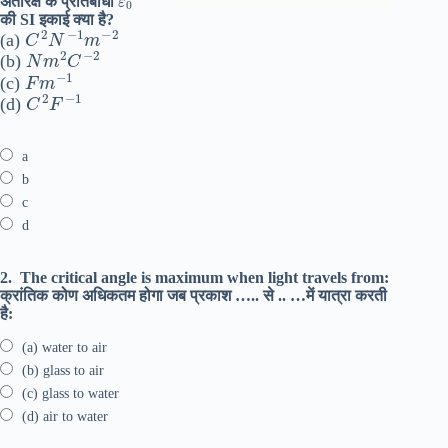
अंतरिक्ष के प्रतिबाधा
की SI इकाई क्या है?
C
2
N
−
1
m
−
2
(a)
N
m
2
C
−
2
(b)
F
m
−
1
(c)
C
2
F
−
1
(d)
a
b
c
d
2.
The critical angle is maximum when light travels from:
क्रांतिक कोण अधिकतम होगा जब प्रकाश ….. से .. …में यात्रा करती
है:
(a) water to air
(b) glass to air
(c) glass to water
(d) air to water