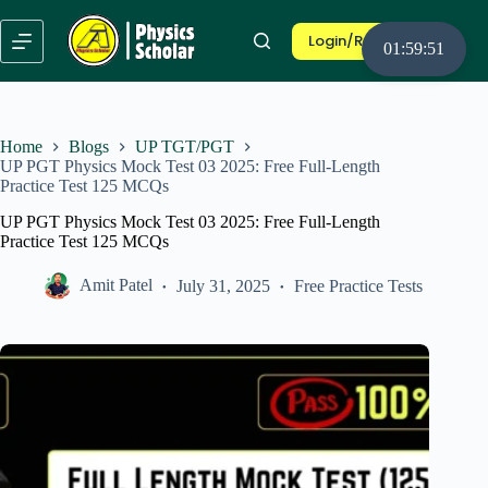
Skip
to
Login/Register
content
01:59:50
Home
Blogs
UP TGT/PGT
UP PGT Physics Mock Test 03 2025: Free Full-Length
Practice Test 125 MCQs
UP PGT Physics Mock Test 03 2025: Free Full-Length
Practice Test 125 MCQs
Amit Patel
July 31, 2025
Free Practice Tests