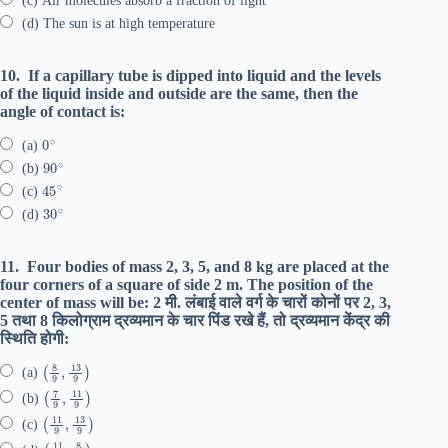
(c) Air molecules absorb a fraction of light
(d) The sun is at high temperature
10.
If a capillary tube is dipped into liquid and the levels
of the liquid inside and outside are the same, then the
angle of contact is:
0
∘
(a)
90
∘
(b)
45
∘
(c)
30
∘
(d)
11.
Four bodies of mass 2, 3, 5, and 8 kg are placed at the
four corners of a square of side 2 m. The position of the
center of mass will be: 2 मी. लंबाई वाले वर्ग के चारों कोनों पर 2, 3,
5 तथा 8 किलोग्राम द्रव्यमान के चार पिंड रखे हैं, तो द्रव्यमान केंद्र की
स्थिति होगी:
(
8
9
,
13
9
)
(a)
(
7
9
,
11
9
)
(b)
(
11
9
,
13
9
)
(c)
(
11
9
,
8
9
)