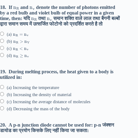
n
R
n
v
18.
If
and
denote the number of photons emitted
by a red bulb and violet bulb of equal power in a given
n
R
n
v
time, then: यदि
तथा
समान शक्ति वाले लाल तथा बैगनी बल्बों
द्वारा समान समय में उत्सर्जित फोटोनो को प्रदर्शित करते है तो
n
R
=
n
v
(a)
n
R
>
n
V
(b)
n
R
<
n
v
(c)
n
R
≥
n
v
(d)
19.
During melting process, the heat given to a body is
utilized in:
(a) Increasing the temperature
(b) Increasing the density of material
(c) Increasing the average distance of molecules
(d) Decreasing the mass of the body
20.
A p-n junction diode cannot be used for: p-n जंक्शन
डायोड का प्रयोग किसके लिए नहीं किया जा सकता: