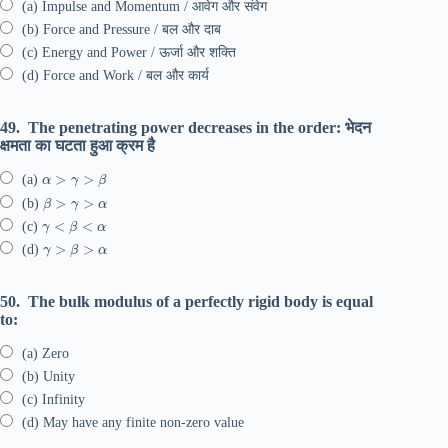
(a) Impulse and Momentum / आवेग और संवेग
(b) Force and Pressure / बल और दाब
(c) Energy and Power / ऊर्जा और शक्ति
(d) Force and Work / बल और कार्य
49.
The penetrating power decreases in the order: भेदन
क्षमता का घटता हुआ क्रम है
α
>
γ
>
β
(a)
β
>
γ
>
α
(b)
γ
<
β
<
α
(c)
γ
>
β
>
α
(d)
50.
The bulk modulus of a perfectly rigid body is equal
to:
(a) Zero
(b) Unity
(c) Infinity
(d) May have any finite non-zero value