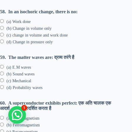
58.
In an isochoric change, there is no:
(a) Work done
(b) Change in volume only
(c) change in volume and work done
(d) Change in pressure only
59.
The matter waves are: द्रव्य तरंगे है
(a) E.M waves
(b) Sound waves
(c) Mechanical
(d) Probability waves
60.
A superconductor exhibits perfect: एक अति चालक एक
1
आदर्श …….. प्रदर्शित करता है
(a) Ferromagnetism
(b) Ferromagnetism
(c) Paramagnetism