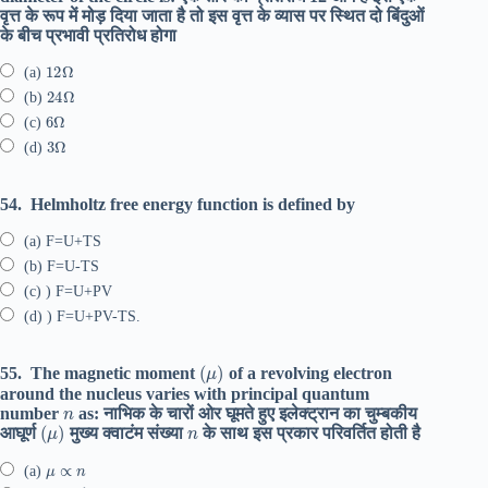
वृत्त के रूप में मोड़ दिया जाता है तो इस वृत्त के व्यास पर स्थित दो बिंदुओं
के बीच प्रभावी प्रतिरोध होगा
12
Ω
(a)
24
Ω
(b)
6
Ω
(c)
3
Ω
(d)
54.
Helmholtz free energy function is defined by
(a) F=U+TS
(b) F=U-TS
(c) ) F=U+PV
(d) ) F=U+PV-TS.
(
μ
)
55.
The magnetic moment
of a revolving electron
around the nucleus varies with principal quantum
n
number
as: नाभिक के चारों ओर घूमते हुए इलेक्ट्रान का चुम्बकीय
(
μ
)
n
आघूर्ण
मुख्य क्वाटंम संख्या
के साथ इस प्रकार परिवर्तित होती है
μ
∝
n
(a)