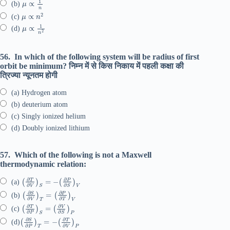
μ
∝
1
n
(b)
μ
∝
n
2
(c)
μ
∝
1
n
2
(d)
56.
In which of the following system will be radius of first
orbit be minimum? निम्न में से किस निकाय में पहली कक्षा की
त्रिज्या न्यूनतम होगी
(a) Hydrogen atom
(b) deuterium atom
(c) Singly ionized helium
(d) Doubly ionized lithium
57.
Which of the following is not a Maxwell
thermodynamic relation:
(
∂
T
∂
V
)
S
=
−
(
∂
P
∂
S
)
V
(a)
(
∂
S
∂
V
)
T
=
(
∂
P
∂
T
)
V
(b)
(
∂
T
∂
P
)
S
=
(
∂
V
∂
S
)
P
(c)
(
∂
S
∂
P
)
T
=
−
(
∂
T
∂
V
)
P
(d)