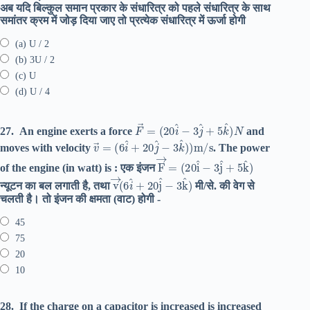
अब यदि बिल्कुल समान प्रकार के संधारित्र को पहले संधारित्र के साथ
समांतर क्रम में जोड़ दिया जाए तो प्रत्येक संधारित्र में ऊर्जा होगी
(a) U / 2
(b) 3U / 2
(c) U
(d) U / 4
F
(
20
→
i
=
^
−
3
j
^
+
5
k
^
)
N
27.
An engine exerts a force
and
v
(
6
→
i
^
=
+
20
j
^
−
3
k
^
)
)
m
/
s
moves with velocity
. The power
F
(
20
→
i
=
^
−
3
j
^
+
5
k
^
)
of the engine (in watt) is : एक इंजन
v
→
(
6
i
^
+
20
j
^
−
3
k
^
)
न्यूटन का बल लगाती है, तथा
मी/से. की वेग से
चलती है। तो इंजन की क्षमता (वाट) होगी -
45
75
20
10
28.
If the charge on a capacitor is increased is increased