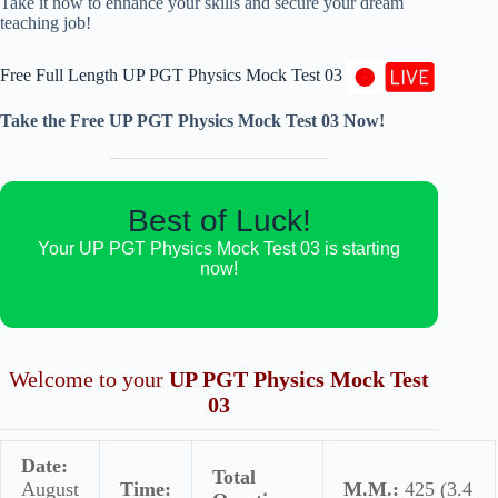
Take it now to enhance your skills and secure your dream
teaching job!
Free Full Length UP PGT Physics Mock Test 03
Take the Free UP PGT Physics Mock Test 03 Now!
Best of Luck!
Your UP PGT Physics Mock Test 03 is starting
now!
Welcome to your
UP PGT Physics Mock Test
03
Date:
Total
August
Time:
M.M.:
425 (3.4