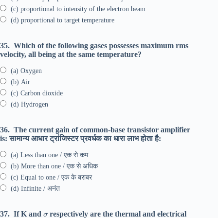
(c) proportional to intensity of the electron beam
(d) proportional to target temperature
35.
Which of the following gases possesses maximum rms
velocity, all being at the same temperature?
(a) Oxygen
(b) Air
(c) Carbon dioxide
(d) Hydrogen
36.
The current gain of common-base transistor amplifier
is: सामान्य आधार ट्रांजिस्टर प्रवर्धक का धारा लाभ होता है:
(a) Less than one / एक से कम
(b) More than one / एक से अधिक
(c) Equal to one / एक के बराबर
(d) Infinite / अनंत
σ
37.
If K and
respectively are the thermal and electrical