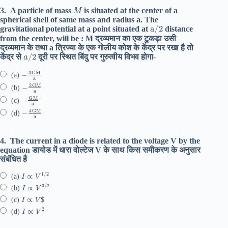
M
3.
A particle of mass
is situated at the center of a
spherical shell of same mass and radius a. The
a
/
2
gravitational potential at a point situated at
distance
from the center, will be : M द्रव्यमान का एक टुकड़ा उसी
द्रव्यमान के तथा a त्रिज्या के एक गोलीय कोश के केंद्र पर रखा है तो
a
/
2
केंद्र से
दूरी पर स्थित बिंदु पर गुरुत्वीय विभव होगा-
−
3
GM
a
(a)
−
2
GM
a
(b)
−
GM
a
(c)
−
4
GM
a
(d)
4.
The current in a diode is related to the voltage V by the
equation डायोड में धारा वोल्टेज V के साथ किस समीकरण के अनुसार
संबंधित है
I
∝
V
1
/
2
(a)
I
∝
V
3
/
2
(b)
I
∝
V
(c)
$
I
∝
V
2
(d)