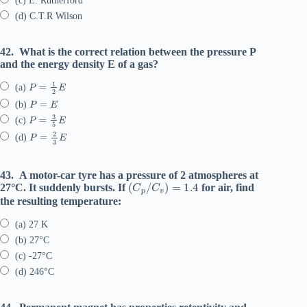
(c) E. Rutherford
(d) C.T.R Wilson
42.
What is the correct relation between the pressure P
and the energy density E of a gas?
P
=
1
2
E
(a)
P
=
E
(b)
P
=
3
5
E
(c)
P
=
2
3
E
(d)
43.
A motor-car tyre has a pressure of 2 atmospheres at
(
C
p
/
C
v
)
=
1.4
27°C. It suddenly bursts. If
for air, find
the resulting temperature:
(a) 27 K
(b) 27°C
(c) -27°C
(d) 246°C