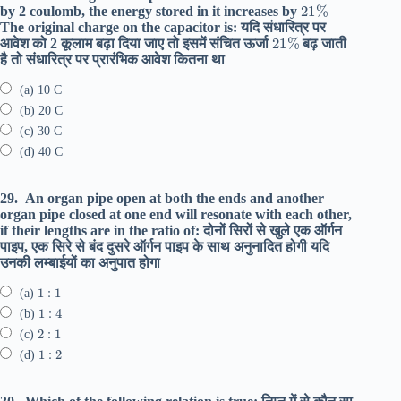
21
%
by 2 coulomb, the energy stored in it increases by
The original charge on the capacitor is: यदि संधारित्र पर
21
%
आवेश को 2 कूलाम बढ़ा दिया जाए तो इसमें संचित ऊर्जा
बढ़ जाती
है तो संधारित्र पर प्रारंभिक आवेश कितना था
(a) 10 C
(b) 20 C
(c) 30 C
(d) 40 C
29.
An organ pipe open at both the ends and another
organ pipe closed at one end will resonate with each other,
if their lengths are in the ratio of: दोनों सिरों से खुले एक ऑर्गन
पाइप, एक सिरे से बंद दुसरे ऑर्गन पाइप के साथ अनुनादित होगी यदि
उनकी लम्बाईयों का अनुपात होगा
1
:
1
(a)
1
:
4
(b)
2
:
1
(c)
1
:
2
(d)