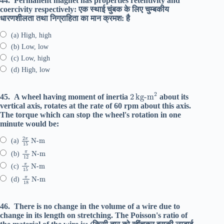
44.
Permanent magnet has properties retentivity and
coercivity respectively: एक स्थाई चुंबक के लिए चुम्बकीय
धारणशीलता तथा निग्राहिता का मान क्रमश: है
(a) High, high
(b) Low, low
(c) Low, high
(d) High, low
2
kg-m
2
45.
A wheel having moment of inertia
about its
vertical axis, rotates at the rate of 60 rpm about this axis.
The torque which can stop the wheel's rotation in one
minute would be:
2
N-m
π
15
(a)
π
N-m
12
(b)
π
N-m
15
(c)
π
N-m
18
(d)
46.
There is no change in the volume of a wire due to
change in its length on stretching. The Poisson's ratio of