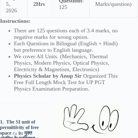
Questions
:
5,
2Hrs
Marks/question)
125
2026
Instructions:
There are 125 questions each of 3.4 marks, no
negative marks for wrong option.
Each Questions in Bilingual (English + Hindi)
but preference to English language.
We cover All Units. (Mechanics, Thermal
Physics, Modern Physics, Optical Physics,
Electricity & Magnetism, Electronics)
Physics Scholar by Anup Sir
Organized This
Free Full Length Mock Test for UP PGT
Physics Examination Preparation.
1.
The SI unit of
permittivity of free
ε
0
space
is: मुक्त
ε
0