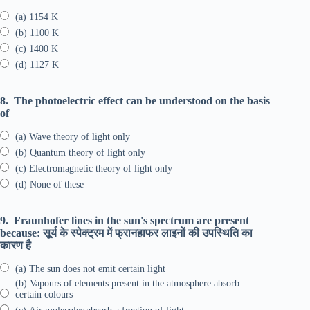
(a) 1154 K
(b) 1100 K
(c) 1400 K
(d) 1127 K
8.
The photoelectric effect can be understood on the basis
of
(a) Wave theory of light only
(b) Quantum theory of light only
(c) Electromagnetic theory of light only
(d) None of these
9.
Fraunhofer lines in the sun's spectrum are present
because: सूर्य के स्पेक्ट्रम में फ्रानहाफर लाइनों की उपस्थिति का
कारण है
(a) The sun does not emit certain light
(b) Vapours of elements present in the atmosphere absorb
certain colours