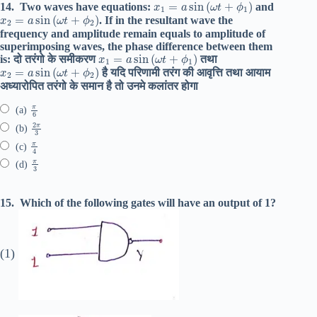
x
1
=
a
sin
(
ω
t
+
ϕ
1
)
14.
Two waves have equations:
and
x
2
=
a
sin
(
ω
t
+
ϕ
2
)
. If in the resultant wave the
frequency and amplitude remain equals to amplitude of
superimposing waves, the phase difference between them
x
1
=
a
sin
(
ω
t
+
ϕ
1
)
is: दो तरंगो के समीकरण
तथा
x
2
=
a
sin
(
ω
t
+
ϕ
2
)
है यदि परिणामी तरंग की आवृत्ति तथा आयाम
अध्यारोपित तरंगो के समान है तो उनमे कलांतर होगा
π
6
(a)
2
π
3
(b)
π
4
(c)
π
3
(d)
15.
Which of the following gates will have an output of 1?
(1)